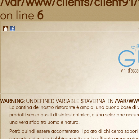
/var/www/clients/client9
on line
6
WARNING
: UNDEFINED VARIABLE $TAVERNA IN
/VAR/WW
La cantina del nostro ristorante è ampia: una buona base di vin
prodotti senza ausili di sintesi chimica, e una selezione accurata
una vera sfida tra uomo e natura.
Potrà quindi essere accontentato il palato di chi cerca sapori 
scoperta dei migliori abbinamenti con le raffinate preparazio